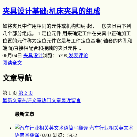
夹具设计基础:机床夹具的组成
如将夹具中作用相同的元件或机构归纳-起，一般夹具由下列
几个部分组成。 1.定位元件 用来确定工件在夹具中正确加工
位置的元件称为定位元件它是与工件定位基准( 轴套的内孔和
端面)直接相配合和接触的夹具元件...
06月04日
夹具设计
浏览：5799
发表评论
阅读全文
文章导航
第
1
页
第
2
页
最新文章
热评文章
热门文章
最近留言
最新文章
汽车行业相关英文术
语简写翻译
02/03
浏览：5932