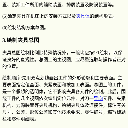
置、装卸工件所用的辅助装置、排屑装置及防误装置等。
(5)确定夹具在机床上的安装方式以及
夹具体
的结构形式。
(6)绘制结构方案草图。
3.绘制夹具总图
夹具总图绘制比例除特殊情况外，一般均应按1:1绘制，以保
证良好的直观性。总图上的主视图，应尽量选取与操作者正对
的位置。
绘制顺序:先用双点划线画出工件的外形轮廓和主要表面。主
要表面指定位基面、夹紧表面和被加工表面。总图上的工件，
是一个假想的透明体，它不影响夹具各元件的绘制。此后，围
绕工件的几个视图依次绘出定位元件、对刀一
导向
元件、夹紧
机构、力源装置等夹具机构，绘制夹具体及连接件，标注有关
尺寸、公差、形位公差和其他技术要求，零件编号，编写标题
栏和零件明细表。