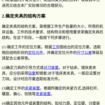
进而又结合本厂实际情况的合理部分。
2.确定夹具的结构方案
确定夹具的结构方案，是根据工件生产批量的大小，所用的机
床设备、工件的技术要求、结构特点和使用要求来确定夹具的
结构。在这个阶段，一般按下列步骤进行。
(1) 确定工件的定位方案。根据
工序
图给出的定位方案，选取
相应结构形状的
定位元件
，并确定定位元件的
尺寸公差
等级及
其配合公差带等。
(2)确定刀具的引导方式或
对刀装置
。对于钻床、镗床类夹
具，应分别采用
钻套
和镗套;对于铣床类夹具，一般应设置对
刀块。设计时应尽量选取标准元件。
(3)确定工件的
夹紧装置
。根据所确定的夹紧方式,选择杠杆、
螺旋、偏心、铰链等
夹紧装置
。
(4)确定其他元件或装置的结构，如动力源、定位键、分度装